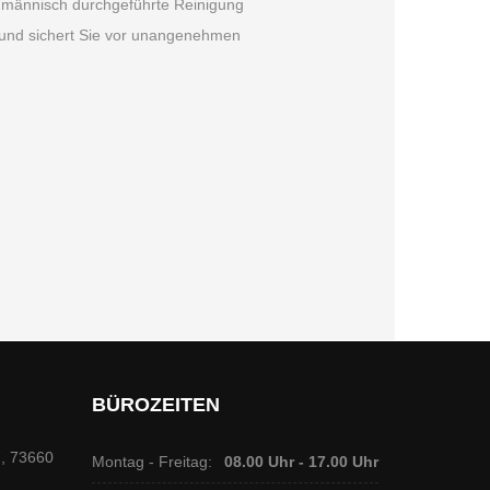
chmännisch durchgeführte Reinigung
 und sichert Sie vor unangenehmen
BÜROZEITEN
7, 73660
Montag - Freitag:
08.00 Uhr - 17.00 Uhr