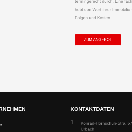
termingerecht durch. Eine fa
hebt den Wert ihrer Immobilie
Folgen und Kosten.
ZUM ANGEBOT
RNEHMEN
KONTAKTDATEN
Konrad-Hornschuh-Stra. 6
te
Urbach