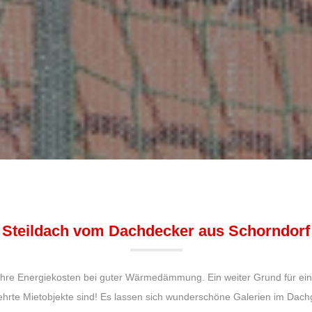
Steildach vom Dachdecker aus Schorndorf
 ihre Energiekosten bei guter Wärmedämmung. Ein weiter Grund für ei
ehrte Mietobjekte sind! Es lassen sich wunderschöne Galerien im Dach