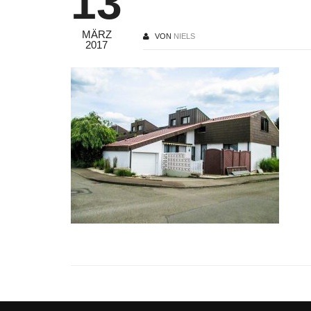
13
MÄRZ
VON
NIELS
2017